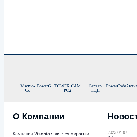
Visonic-
PowerG
TOWER CAM
Сервер
PowerCode
Анти
Go
PG2
ПЦН
О Компании
Новос
2023-04-07
Компания
Visonic
является мировым