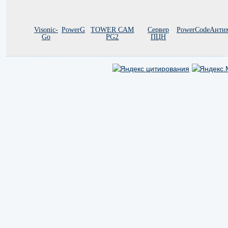
Visonic-
PowerG
TOWER CAM
Сервер
PowerCode
Анти
Go
PG2
ПЦН