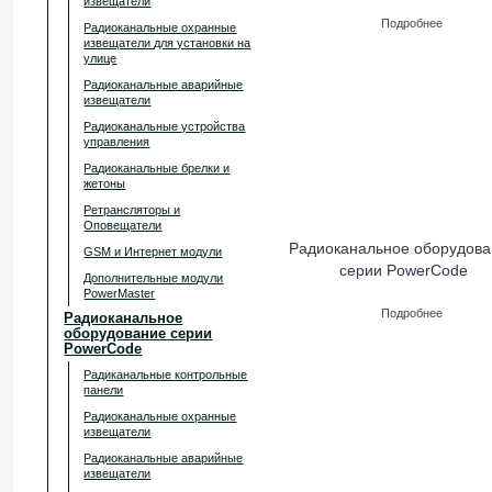
извещатели
Подробнее
Радиоканальные охранные
извещатели для установки на
улице
Радиоканальные аварийные
извещатели
Радиоканальные устройства
управления
Радиоканальные брелки и
жетоны
Ретрансляторы и
Оповещатели
Радиоканальное оборудов
GSM и Интернет модули
серии PowerCode
Дополнительные модули
PowerMaster
Подробнее
Радиоканальное
оборудование серии
PowerCode
Радиканальные контрольные
панели
Радиоканальные охранные
извещатели
Радиоканальные аварийные
извещатели