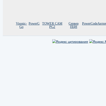
Visonic-
PowerG
TOWER CAM
Сервер
PowerCode
Анти
Go
PG2
ПЦН