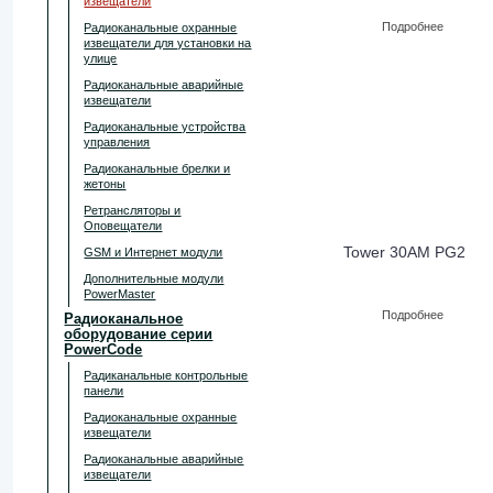
извещатели
Подробнее
Радиоканальные охранные
извещатели для установки на
улице
Радиоканальные аварийные
извещатели
Радиоканальные устройства
управления
Радиоканальные брелки и
жетоны
Ретрансляторы и
Оповещатели
Tower 30AM PG2
GSM и Интернет модули
Дополнительные модули
PowerMaster
Подробнее
Радиоканальное
оборудование серии
PowerCode
Радиканальные контрольные
панели
Радиоканальные охранные
извещатели
Радиоканальные аварийные
извещатели