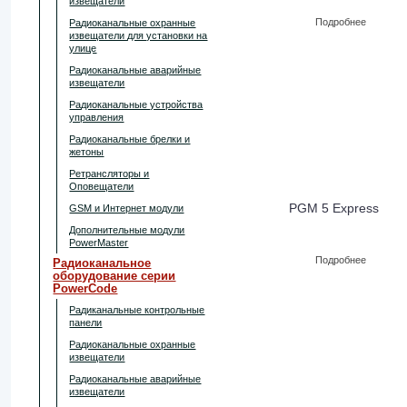
извещатели
Подробнее
Радиоканальные охранные
извещатели для установки на
улице
Радиоканальные аварийные
извещатели
Радиоканальные устройства
управления
Радиоканальные брелки и
жетоны
Ретрансляторы и
Оповещатели
PGM 5 Express
GSM и Интернет модули
Дополнительные модули
PowerMaster
Подробнее
Радиоканальное
оборудование серии
PowerCode
Радиканальные контрольные
панели
Радиоканальные охранные
извещатели
Радиоканальные аварийные
извещатели