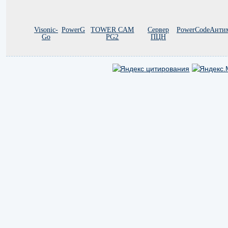
Visonic-
PowerG
TOWER CAM
Сервер
PowerCode
Анти
Go
PG2
ПЦН